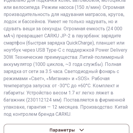
Идеально для подкачки колес автомобиля, мотоцикла
или велосипеда. Режим насоса (150 л/мин): Огромная
производительность для надувания матрасов, кругов,
лодок и бассейнов. Умеет не только надувать, но и
сдувать вещи за секунды. Огромная емкость (24 000
мА·ч) превращает CARKU JP-2 в пауэрбанк: зарядите
смартфон (быстрая зарядка QuickCharge), планшет или
ноутбук через USB Type-C с поддержкой Power Delivery
30W. Технические преимущества: Литий-полимерный
аккумулятор (1000 циклов, ~3 года службы). Полная
зарядка от сети за 3.5 часа. Светодиодный фонарь с
режимами «Свет», «Мигание» и «SOS». Рабочая
температура запуска: от -30°C до +60°C. Комплект и
габариты: Устройство весом 1.7 кг легко ляжет в
багажник (230112124 мм). Поставляется в фирменной
упаковке, гарантия — 12 месяцев. Производство: Китай
под контролем бренда CARKU.
Параметры